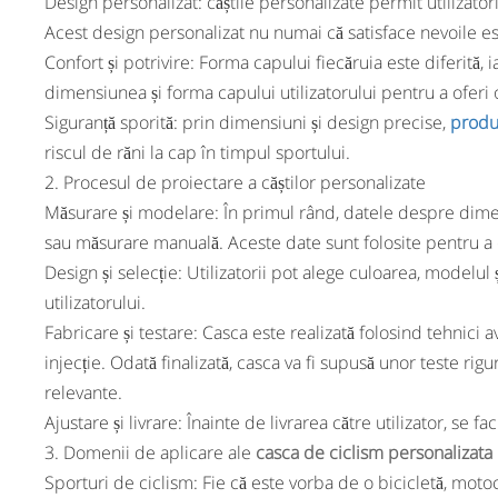
Design personalizat: căștile personalizate permit utilizator
Acest design personalizat nu numai că satisface nevoile este
Confort și potrivire: Forma capului fiecăruia este diferită, i
dimensiunea și forma capului utilizatorului pentru a oferi 
Siguranță sporită: prin dimensiuni și design precise,
produ
riscul de răni la cap în timpul sportului.
2. Procesul de proiectare a căștilor personalizate
Măsurare și modelare: În primul rând, datele despre dimen
sau măsurare manuală. Aceste date sunt folosite pentru a 
Design și selecție: Utilizatorii pot alege culoarea, modelul ș
utilizatorului.
Fabricare și testare: Casca este realizată folosind tehnici
injecție. Odată finalizată, casca va fi supusă unor teste r
relevante.
Ajustare și livrare: Înainte de livrarea către utilizator, se f
3. Domenii de aplicare ale
casca de ciclism personalizata
Sporturi de ciclism: Fie că este vorba de o bicicletă, motocic