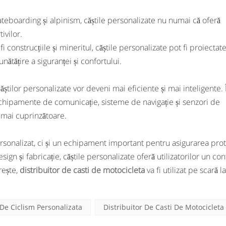
ateboarding și alpinism, căștile personalizate nu numai că oferă
ivilor.
fi construcțiile și mineritul, căștile personalizate pot fi proiectat
ătățire a siguranței și confortului.
știlor personalizate vor deveni mai eficiente și mai inteligente. 
fi echipamente de comunicație, sisteme de navigație și senzori de
ii mai cuprinzătoare.
personalizat, ci și un echipament important pentru asigurarea prot
n și fabricație, căștile personalizate oferă utilizatorilor un conf
rește,
distribuitor de casti de motocicleta
va fi utilizat pe scară l
De Ciclism Personalizata
Distribuitor De Casti De Motocicleta