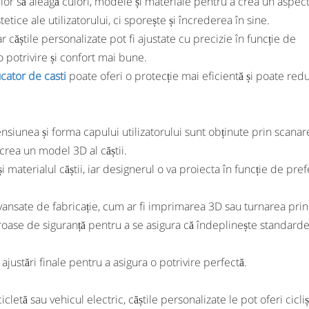
ilor să aleagă culori, modele și materiale pentru a crea un aspect
tice ale utilizatorului, ci sporește și încrederea în sine.
ar căștile personalizate pot fi ajustate cu precizie în funcție de
o potrivire și confort mai bune.
cator de casti
poate oferi o protecție mai eficientă și poate red
siunea și forma capului utilizatorului sunt obținute prin scana
crea un model 3D al căștii.
i materialul căștii, iar designerul o va proiecta în funcție de pref
 avansate de fabricație, cum ar fi imprimarea 3D sau turnarea prin
iguroase de siguranță pentru a se asigura că îndeplinește standard
ac ajustări finale pentru a asigura o potrivire perfectă.
letă sau vehicul electric, căștile personalizate le pot oferi cicliș