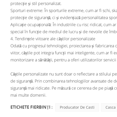
protecție și stil personalizat.
Sporturi extreme: În sporturile extreme, cum ar fi schi, sk
protecție de siguranță, ci și evidențiază personalitatea sport
Aplicație ocupațională: În industriile cu risc ridicat, cum ar 
special în funcție de mediul de lucru și de nevoile de îmbun
4. Tendințele viitoare ale căștilor personalizate
Odată cu progresul tehnologiei, proiectarea și fabricarea că
viitor, căștile pot integra funcții mai inteligente, cum ar 
monitorizare a sănătății, pentru a oferi utilizatorilor servic
Căștile personalizate nu sunt doar o reflectare a stilului 
de siguranță. Prin combinarea tehnologiilor avansate de desig
siguranță mai ridicate. Pe măsură ce cererea de pe piață c
mai multe domenii.
ETICHETE FIERBINȚI :
Producator De Casti
Casca 