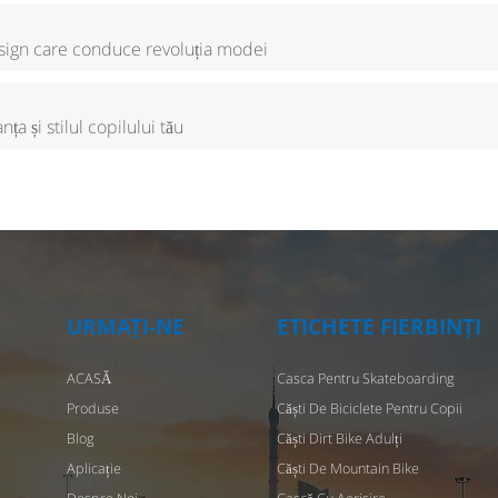
esign care conduce revoluția modei
ța și stilul copilului tău
URMAȚI-NE
ETICHETE FIERBINȚI
ACASĂ
Casca Pentru Skateboarding
Produse
Căști De Biciclete Pentru Copii
Blog
Căști Dirt Bike Adulți
Aplicație
Căști De Mountain Bike