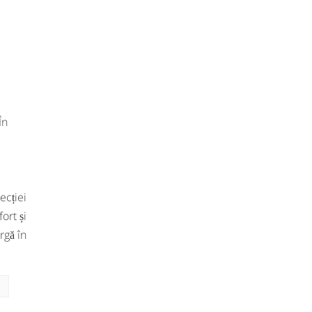
e
În
ecției
ort și
argă în