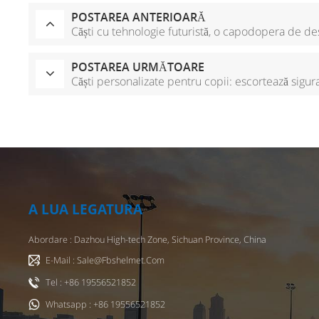
POSTAREA ANTERIOARĂ
Căști cu tehnologie futuristă, o capodopera de d
POSTAREA URMĂTOARE
Căști personalizate pentru copii: escortează siguran
A LUA LEGATURA
Abordare : Dazhou High-tech Zone, Sichuan Province, China
E-Mail : Sale@fbshelmet.com
Tel : +86 19556521852
Whatsapp : +86 19556521852