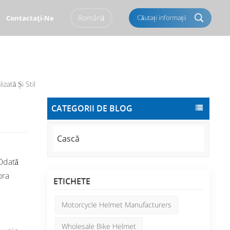
Română
Căutați informații
Contactaţi-Ne
English
Français
zată Și Stil
Italiano
Português
CATEGORII DE BLOG
Español
Deutsch
العربية
Türkçe
Cască
Pусский
Tiếng Việt
 Odată
ora
Română
Norsk
ETICHETE
čeština
한국의
Motorcycle Helmet Manufacturers
Svenska
Melayu
Wholesale Bike Helmet