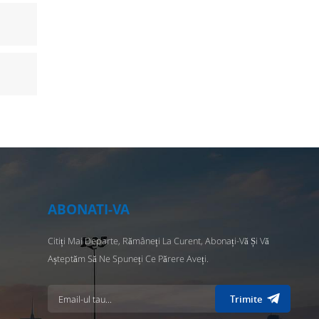
ABONATI-VA
Citiți Mai Departe, Rămâneți La Curent, Abonați-Vă Și Vă
Așteptăm Să Ne Spuneți Ce Părere Aveți.
Trimite