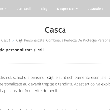
se
Aplicații
Blog
Despre Noi
A Sustine
Cască
Cască
Căști Personalizate: Combinația Perfectă De Protecție Personali
e personalizată și stil
iclismul, schiul și alpinismul, căștile sunt echipamente esențiale.
personalizate au devenit treptat o tendință. Acest articol va expl
 aplicarea lor în diferite domenii.