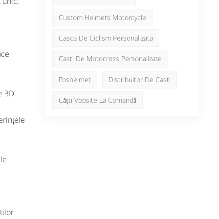
 unic.
日本語
Nederlands
Custom Helmets Motorcycle
Casca De Ciclism Personalizata
uce
Casti De Motocross Personalizate
Fbshelmet
Distribuitor De Casti
re 3D
Căști Vopsite La Comandă
erințele
ele
tilor